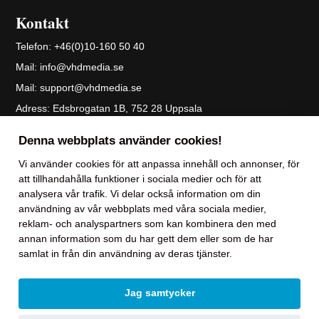
Kontakt
Telefon:
+46(0)10-160 50 40
Mail:
info@vhdmedia.se
Mail:
support@vhdmedia.se
Adress:
Edsbrogatan 1B, 752 28 Uppsala
Skicka filer till oss
Denna webbplats använder cookies!
Personuppgiftspolicy
Vi använder
cookies
för att anpassa innehåll och annonser, för
att tillhandahålla funktioner i sociala medier och för att
Vi levererar våra tjänster på ett ärligt, dynamiskt och ödmjukt sätt där stolthet och
analysera vår trafik. Vi delar också information om din
tempo präglar samarbetet till våra kunder och partners.
användning av vår webbplats med våra sociala medier,
reklam- och analyspartners som kan kombinera den med
annan information som du har gett dem eller som de har
samlat in från din användning av deras tjänster.
Jag samtycker