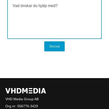
VHD Media Group AB
Org.nr:
556776-3429