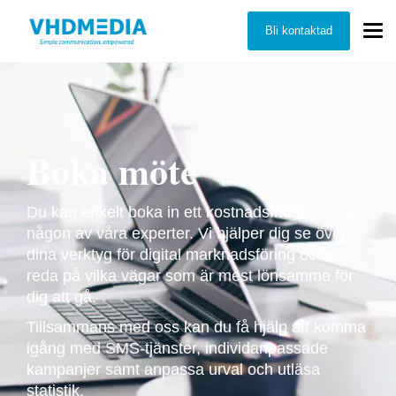
Bli kontaktad
Boka möte
Du kan enkelt boka in ett kostnadsfritt möte med
någon av våra experter. Vi hjälper dig se över
dina verktyg för digital marknadsföring och tar
reda på vilka vägar som är mest lönsamma för
dig att gå.
Tillsammans med oss kan du få hjälp att komma
igång med SMS-tjänster, individanpassade
kampanjer samt anpassa urval och utläsa
statistik.