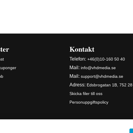
ter
Kontakt
Telefon:
st
+46(0)10-160 50 40
Mail:
 kuponger
info@vhdmedia.se
Mail:
bb
support@vhdmedia.se
Adress:
Edsbrogatan 1B, 752 28
Skicka filer till oss
Personuppgiftspolicy
© Copyright 2026 VHD Media Group AB |
Webbyrån Gimlit