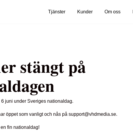
Tjänster
Kunder
Om oss
ler stängt på
naldagen
n 6 juni under Sveriges nationaldag.
 har öppet som vanligt och nås på support@vhdmedia.se.
en fin nationaldag!