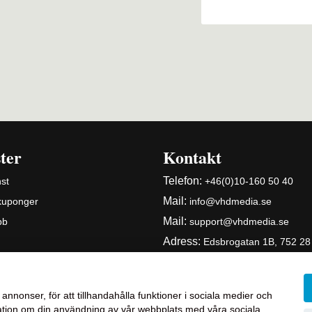
ter
Kontakt
Telefon:
st
+46(0)10-160 50 40
Mail:
 kuponger
info@vhdmedia.se
Mail:
bb
support@vhdmedia.se
Adress:
Edsbrogatan 1B, 752 28
Skicka filer till oss
Personuppgiftspolicy
annonser, för att tillhandahålla funktioner i sociala medier och
ormation om din användning av vår webbplats med våra sociala