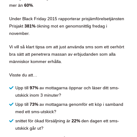
mer än
60%
.
Under Black Friday 2015 rapporterar prisjämförelsetjänsten
Prisjakt
381%
ökning mot en genomsnittlig fredag i
november.
Vi vill så klart tipsa om att just använda sms som ett oerhört
bra sätt att penetrera massan av erbjudanden som alla
människor kommer erhålla.
Visste du att…
Upp till
97%
av mottagarna öppnar och läser ditt sms-
utskick inom 3 minuter?
Upp till
73%
av mottagarna genomför ett köp i samband
med ett sms-utskick?
snittet för ökad försäljning är
22%
den dagen ett sms-
utskick går ut?