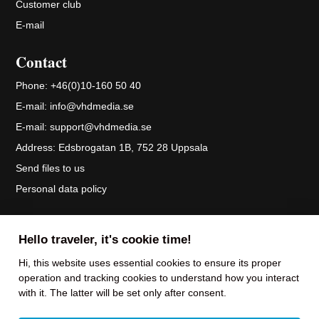
Customer club
E-mail
Contact
Phone:
+46(0)10-160 50 40
E-mail:
info@vhdmedia.se
E-mail:
support@vhdmedia.se
Address:
Edsbrogatan 1B, 752 28 Uppsala
Send files to us
Personal data policy
We deliver our services in an honest, dynamic, and humble manner, where pride
Hello traveler, it's cookie time!
and pace characterize the collaboration with our customers and partners.
Hi, this website uses essential cookies to ensure its proper
operation and tracking cookies to understand how you interact
with it. The latter will be set only after consent.