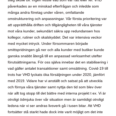
steg skulle bli. Ingen visste vad som var rätt eller fel. VHD
påverkades av en minskad efterfrågan och inledde som
många andra företag under våren, omfattande
omstrukturering och anpassningar. Vår första prioritering var
att upprätthålla driften och tillgängligheten till våra tjänster
mot våra kunder, sekundärt säkra upp redundansen hos
kollegor, rutiner och skalskyddet. Det var intensiva veckor
med mycket intryck. Under försommaren började
smittspridningen gå ner och alla kunder med butiker kunde
ganska snabbt återgå till en anpassad verksamhet utefter
förutsättningarna. För oss själva innebar det en stabilisering i
vad gäller antalet transaktioner samt omsättning. Covid-19 till
trots har VHD lyckats öka försäljningen under 2020, jämfört
med 2019. Vidare har vi anställt och satsat på att utveckla
och förnya våra tjänster samt nyttja den tid som blev över
när allt tog stopp till det bättre med interna projekt t ex. Vi är
otroligt ödmjuka över vår situation men är samtidigt otroligt
ledsna när vi ser andras livsverk gå i tusen bitar. Att VHD
fortsätter stå starkt hade dock inte varit möjligt om det inte