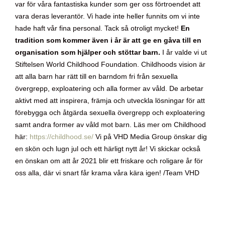
var för våra fantastiska kunder som ger oss förtroendet att
vara deras leverantör. Vi hade inte heller funnits om vi inte
hade haft vår fina personal. Tack så otroligt mycket!
En
tradition som kommer även i år är att ge en gåva till en
organisation som hjälper och stöttar barn.
I år valde vi ut
Stiftelsen World Childhood Foundation. Childhoods vision är
att alla barn har rätt till en barndom fri från sexuella
övergrepp, exploatering och alla former av våld. De arbetar
aktivt med att inspirera, främja och utveckla lösningar för att
förebygga och åtgärda sexuella övergrepp och exploatering
samt andra former av våld mot barn. Läs mer om Childhood
här:
https://childhood.se/
Vi på VHD Media Group önskar dig
en skön och lugn jul och ett härligt nytt år! Vi skickar också
en önskan om att år 2021 blir ett friskare och roligare år för
oss alla, där vi snart får krama våra kära igen! /Team VHD