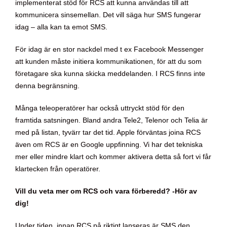
implementerat stöd för RCS att kunna användas till att
kommunicera sinsemellan. Det vill säga hur SMS fungerar
idag – alla kan ta emot SMS.
För idag är en stor nackdel med t ex Facebook Messenger
att kunden måste initiera kommunikationen, för att du som
företagare ska kunna skicka meddelanden. I RCS finns inte
denna begränsning.
Många teleoperatörer har också uttryckt stöd för den
framtida satsningen. Bland andra Tele2, Telenor och Telia är
med på listan, tyvärr tar det tid. Apple förväntas joina RCS
även om RCS är en Google uppfinning. Vi har det tekniska
mer eller mindre klart och kommer aktivera detta så fort vi får
klartecken från operatörer.
Vill du veta mer om RCS och vara förberedd? -Hör av
dig!
Under tiden, innan RCS på riktigt lanseras är SMS den