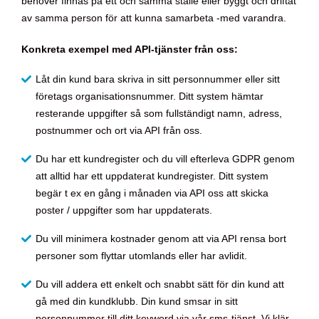
behöver finnas på ett och samma ställe eller byggt och driftat
av samma person för att kunna samarbeta -med varandra.
Konkreta exempel med API-tjänster från oss:
Låt din kund bara skriva in sitt personnummer eller sitt
företags organisationsnummer. Ditt system hämtar
resterande uppgifter så som fullständigt namn, adress,
postnummer och ort via API från oss.
Du har ett kundregister och du vill efterleva GDPR genom
att alltid har ett uppdaterat kundregister. Ditt system
begär t ex en gång i månaden via API oss att skicka
poster / uppgifter som har uppdaterats.
Du vill minimera kostnader genom att via API rensa bort
personer som flyttar utomlands eller har avlidit.
Du vill addera ett enkelt och snabbt sätt för din kund att
gå med din kundklubb. Din kund smsar in sitt
personnummer till ditt keyword via vår sms-tjänst. Vi klär