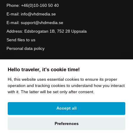
Phone:
+46(0)10-160 50 40
E-mail:
info@vhdmedia.se
E-mail:
support@vhdmedia.se
Address:
Edsbrogatan 1B, 752 28 Uppsala
Send files to us
Personal data policy
We deliver our services in an honest, dynamic, and humble manner, where pride
Hello traveler, it's cookie time!
and pace characterize the collaboration with our customers and partners.
Hi, this website uses essential cookies to ensure its proper
operation and tracking cookies to understand how you interact
with it. The latter will be set only after consent.
Accept all
Preferences
© Copyright 2026 VHD Media Group AB |
Webbyrån Gimlit