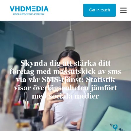
Get in touch
Skynda dig att stärka ditt
företag med massutskick av sms
via vår SMS-tjänst: Statistik
visar överlägsenheten jämfört
med sociala medier